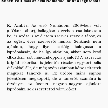
Miben volt más az első Nomádod, mint a legutóbbi?
K. Andris:
Az első Nomádom 2009-ben volt
(ufÓkor tábor), ballagásom évében csatlakoztam
be, és azóta is az életem szerves része a tábor, és
az egész éves szervezői munka. Senkinek nem
ajánlom, hogy ilyen sokáig halogassa a
kipróbálását, de ha így alakulna, akkor sem késő
elkezdeni, sőt mindenképpen ajánlott! A szervező
brigád akkoriban is jelentős részben egykori polis
diákokból állt, de még szép számban képviseltették
magukat tanerők is. Ez utóbbi mára sajnos
jelentősen megkopott, de a tanerők számára is
érvényes az üzenet: nagyon-nagyon ajánlott
kipróbálni, sok szeretettel várjuk őket!