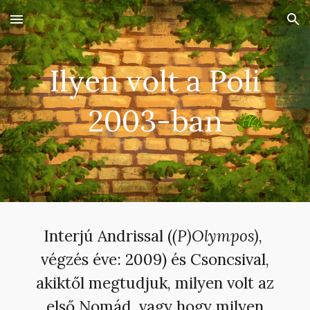
Skip to main content
Skip to navigation
Ilyen volt a Poli
2003-ban
Interjú Andrissal (
(P)Olympos)
,
végzés éve: 200
9
) és Csoncsival,
akiktől megtudjuk, milyen volt az
első Nomád, vagy hogy milyen