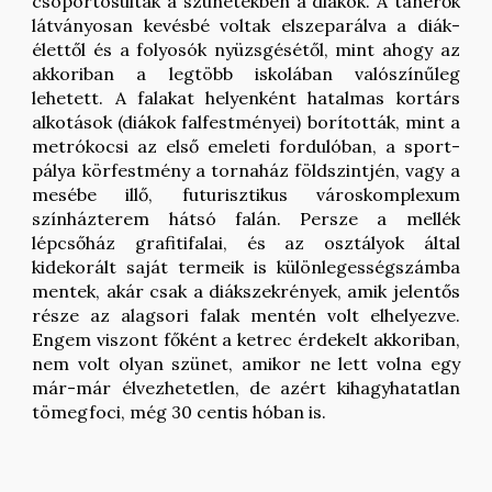
csoportosultak a szünetekben a diákok. A tanerők
látványosan kevésbé voltak elszeparálva a diák-
élettől és a folyosók nyüzsgésétől, mint ahogy az
akkoriban a legtöbb iskolában valószínűleg
lehetett. A falakat helyenként hatalmas kortárs
alkotások (diákok falfestményei) borították, mint a
metrókocsi az első emeleti fordulóban, a sport-
pálya körfestmény a tornaház földszintjén, vagy a
mesébe illő, futurisztikus városkomplexum
színházterem hátsó falán. Persze a mellék
lépcsőház grafitifalai, és az osztályok által
kidekorált saját termeik is különlegességszámba
mentek, akár csak a diákszekrények, amik jelentős
része az alagsori falak mentén volt elhelyezve.
Engem viszont főként a ketrec érdekelt akkoriban,
nem volt olyan szünet, amikor ne lett volna egy
már-már élvezhetetlen, de azért kihagyhatatlan
tömegfoci, még 30 centis hóban is.