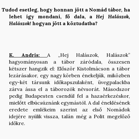
Tudod esetleg, hogy honnan jött a Nomád tábor, ha
lehet így mondani, fő dala, a
Hej Halászok,
Halászok!
hogyan jött a köztudatba?
K. Andris:
A „Hej Halászok, Halászok”
hagyományosan a tábor záródala, összesen
kétszer hangzik el: Először Kistolmácson a tábor
lezárásakor, egy nagy körben énekeljük, miközben
egy-két társunk időkapszulaként, üvegpalackba
zárva ássa el a táborozók névsorát. Másodszor
pedig Budapesten csendül fel a hazaérkezéskor,
mielőtt elbúcsúznánk egymástól. A dal éneklésének
eredete emlékeim szerint az első Nomádok
idejére nyúlik vissza, talán még a Polit megelőző
időkre.