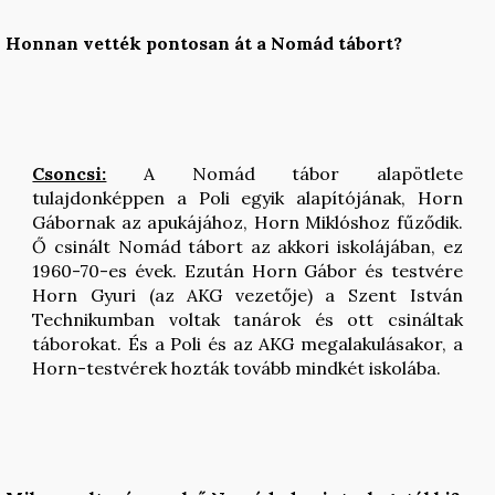
Honnan vették pontosan át a Nomád tábort?
Csoncsi:
A Nomád tábor alapötlete
tulajdonképpen a Poli egyik alapítójának, Horn
Gábornak az apukájához, Horn Miklóshoz fűződik.
Ő csinált Nomád tábort az akkori iskolájában, ez
1960-70-es évek. Ezután Horn Gábor és testvére
Horn Gyuri (az AKG vezetője) a Szent István
Technikumban voltak tanárok és ott csináltak
táborokat. És a Poli és az AKG megalakulásakor, a
Horn-testvérek hozták tovább mindkét iskolába.