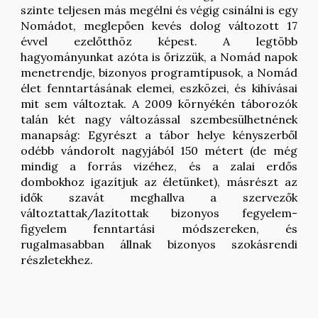
szinte teljesen más megélni és végig csinálni is egy
Nomádot, meglepően kevés dolog változott 17
évvel ezelőtthöz képest. A legtöbb
hagyományunkat azóta is őrizzük, a Nomád napok
menetrendje, bizonyos programtípusok, a Nomád
élet fenntartásának elemei, eszközei, és kihívásai
mit sem változtak. A 2009 környékén táborozók
talán két nagy változással szembesülhetnének
manapság: Egyrészt a tábor helye kényszerből
odébb vándorolt nagyjából 150 métert (de még
mindig a forrás vizéhez, és a zalai erdős
dombokhoz igazítjuk az életünket), másrészt az
idők szavát meghallva a szervezők
változtattak/lazítottak bizonyos fegyelem-
figyelem fenntartási módszereken, és
rugalmasabban állnak bizonyos szokásrendi
részletekhez.