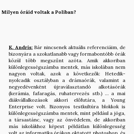
Milyen óráid voltak a Poliban?
K. Andris:
Bár nincsenek aktuális referenciáim, de
bizonyára a szokatlanabb vagy formabontóbb órák
közül több megszűnt azóta. Amik akkoriban
különlegességszámba mentek, más iskolában nem
nagyon voltak, azok a következők: Hetedik-
nyolcadik osztályban a drámaórák, valamint a
negyedévenként újraválasztandó alkotásórák
(kerámia, fafaragás, ruhatervezés stb.) … a mai
diákvállalkozások akkori előfutára, a Young
Enterprise volt. Bizonyos testkultúra blokkok is
különlegességszámba mentek, mint például a jóga,
a társastánc, vagy az önvédelem, de akkoriban
más iskolákhoz képest példátlan különlegesség
volt az informatika órákon oktatott photoshop, és